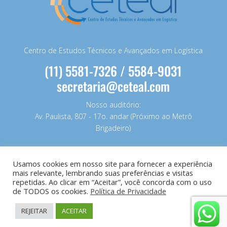
Centro de Estudos Técnicos e Avançados em Logística
(11) 5581-7326 / 5584-9031
secretaria@ceteal.com
Nosso auditório:
Av. Paulista, 807 - 17o. andar (Próximo ao Metrô
Brigadeiro)
Usamos cookies em nosso site para fornecer a experiência
mais relevante, lembrando suas preferências e visitas
repetidas. Ao clicar em “Aceitar”, você concorda com o uso
de TODOS os cookies.
Política de Privacidade
REJEITAR
ACEITAR