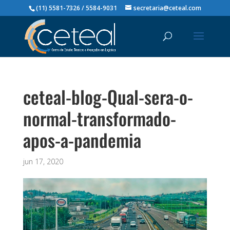
(11) 5581-7326 / 5584-9031
secretaria@ceteal.com
ceteal-blog-Qual-sera-o-
normal-transformado-
apos-a-pandemia
jun 17, 2020