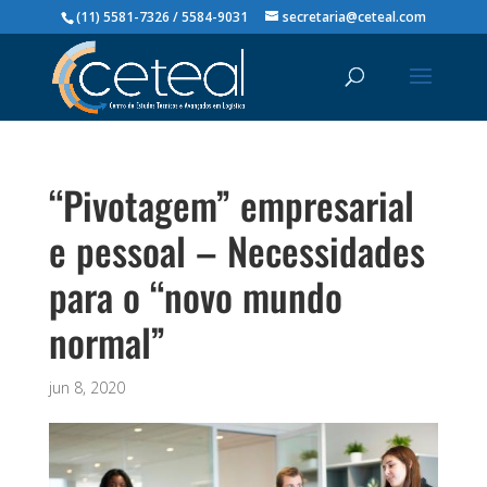
(11) 5581-7326 / 5584-9031
secretaria@ceteal.com
“Pivotagem” empresarial
e pessoal – Necessidades
para o “novo mundo
normal”
jun 8, 2020