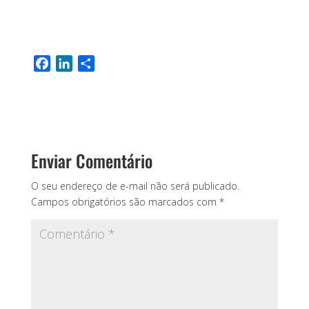
F
L
S
a
i
h
c
n
a
e
k
r
b
e
e
o
d
Enviar Comentário
o
I
k
n
O seu endereço de e-mail não será publicado.
Campos obrigatórios são marcados com
*